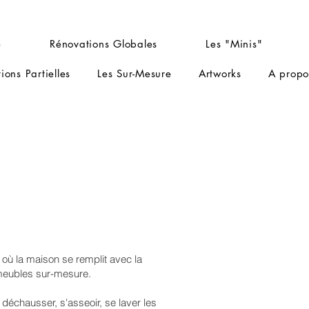
e
Rénovations Globales
Les "Minis"
ions Partielles
Les Sur-Mesure
Artworks
A propo
 où la maison se remplit avec la
 meubles sur-mesure.
e déchausser, s'asseoir, se laver les